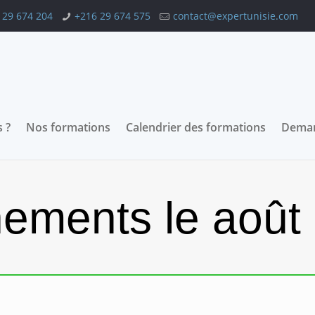
 29 674 204
+216 29 674 575
contact@expertunisie.com
 ?
Nos formations
Calendrier des formations
Deman
ements le août