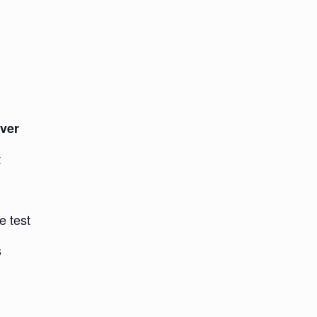
L
iver
t
e test
s