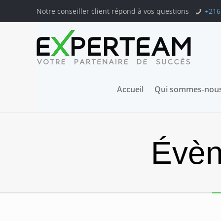
Notre conseiller client répond à vos questions
+216
Accueil
Qui sommes-nous
Évèn