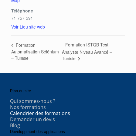
Map
Téléphone
71 757 591
Voir Lieu site web
Formation ISTQB Test
Formation
Automatisation Sélénium
Analyste Niveau Avancé –
– Tunisie
Tunisie
Plan du site
Qui sommes-nous ?
Nos formations
Calendrier des formations
Demander un devis
Blog
Développment des applications