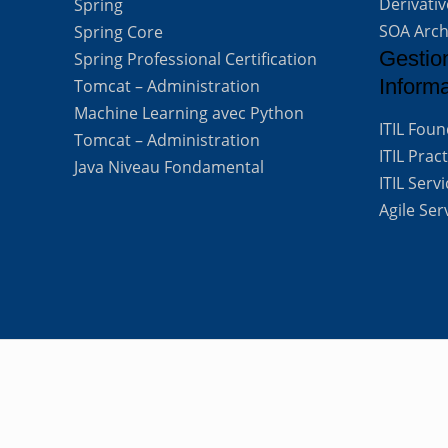
Derivati
Spring
SOA Arch
Spring Core
Gestio
Spring Professional Certification
Inform
Tomcat – Administration
Machine Learning avec Python
ITIL Fou
Tomcat – Administration
ITIL Prac
Java Niveau Fondamental
ITIL Ser
Agile Se