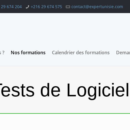
 29 674 204
+216 29 674 575
contact@expertunisie.com
 ?
Nos formations
Calendrier des formations
Deman
ests de Logicie