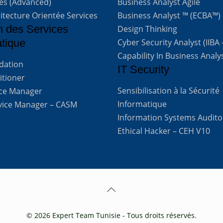
ves (Advanced)
Business Analyst Agile
itecture Orientée Services
Business Analyst ™ (ECBA™)
n des Services
Design Thinking
atique
Cyber Security Analyst (IIBA
Capability In Business Analy
ndation
IT Security
titioner
Sensibilisation à la Sécurité
vice Manager
Informatique
rvice Manager – CASM
Information Systems Audito
Ethical Hacker – CEH V10
© 2026 Expert Team Tunisie - Tous droits réservés.