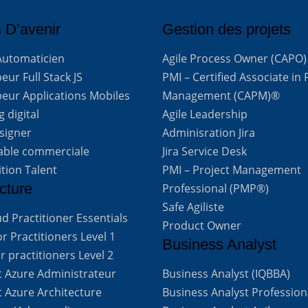
 D’avenir
Gestion des projets
Automaticien
Agile Process Owner (CAPO)
ur Full Stack JS
PMI – Certified Associate in 
eur Applications Mobiles
Management (CAPM)®
 digital
Agile Leadership
signer
Adminisration Jira
able commerciale
Jira Service Desk
ition Talent
PMI – Project Management
cture
Professional (PMP®)
Safe Agiliste
d Practitioner Essentials
Product Owner
 Practitioners Level 1
Business Analyst
 practitioners Level 2
t Azure Administrateur
Business Analyst (IQBBA)
t Azure Architecture
Business Analyst Profession