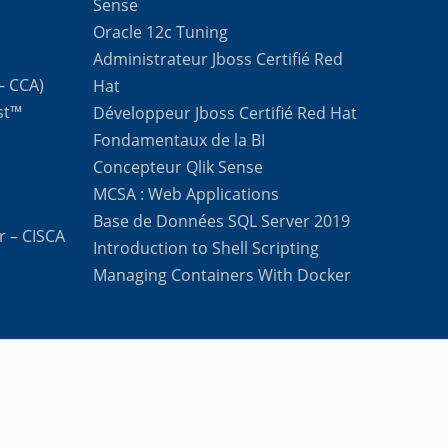
Sense
Oracle 12c Tuning
Administrateur Jboss Certifié Red
 – CCA)
Hat
st™
Développeur Jboss Certifié Red Hat
Fondamentaux de la BI
Concepteur Qlik Sense
MCSA : Web Applications
Base de Données SQL Server 2019
r – CISCA
Introduction to Shell Scripting
Managing Containers With Docker