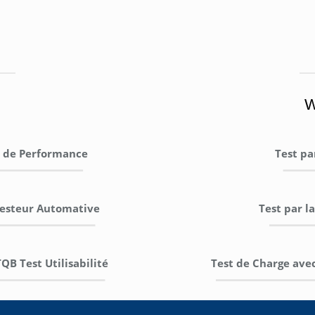
W
t de Performance
Test pa
Testeur Automative
Test par l
TQB Test Utilisabilité
Test de Charge ave