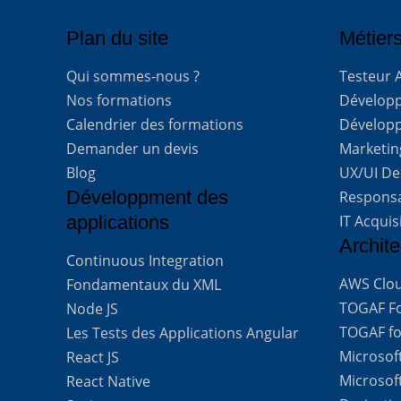
Plan du site
Métiers
Qui sommes-nous ?
Testeur 
Nos formations
Développe
Calendrier des formations
Développ
Demander un devis
Marketing
Blog
UX/UI De
Développment des
Respons
applications
IT Acquis
Archite
Continuous Integration
AWS Clou
Fondamentaux du XML
TOGAF For
Node JS
TOGAF for
Les Tests des Applications Angular
Microsof
React JS
Microsof
React Native