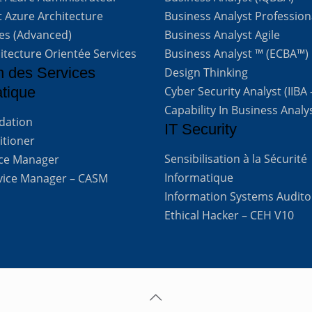
t Azure Architecture
Business Analyst Profession
ves (Advanced)
Business Analyst Agile
itecture Orientée Services
Business Analyst ™ (ECBA™)
n des Services
Design Thinking
atique
Cyber Security Analyst (IIBA
Capability In Business Analy
ndation
IT Security
titioner
Sensibilisation à la Sécurité
vice Manager
Informatique
rvice Manager – CASM
Information Systems Audito
Ethical Hacker – CEH V10