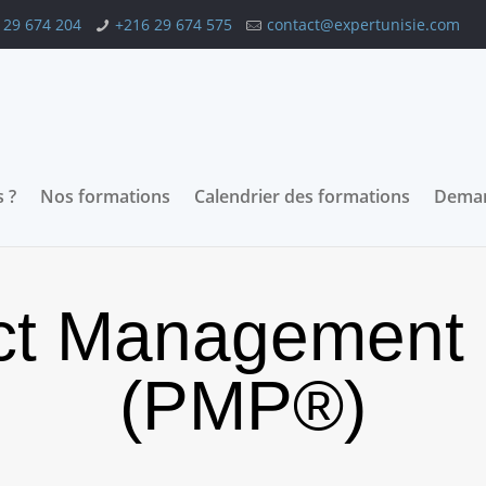
 29 674 204
+216 29 674 575
contact@expertunisie.com
 ?
Nos formations
Calendrier des formations
Deman
ct Management 
(PMP®)