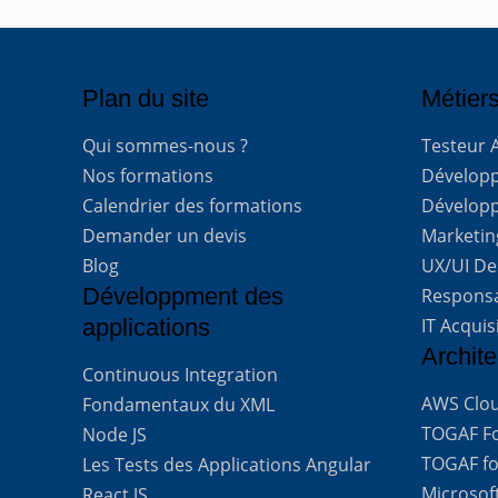
Plan du site
Métiers
Qui sommes-nous ?
Testeur 
Nos formations
Développe
Calendrier des formations
Développ
Demander un devis
Marketing
Blog
UX/UI De
Développment des
Respons
applications
IT Acquis
Archite
Continuous Integration
AWS Clou
Fondamentaux du XML
TOGAF For
Node JS
TOGAF for
Les Tests des Applications Angular
Microsof
React JS