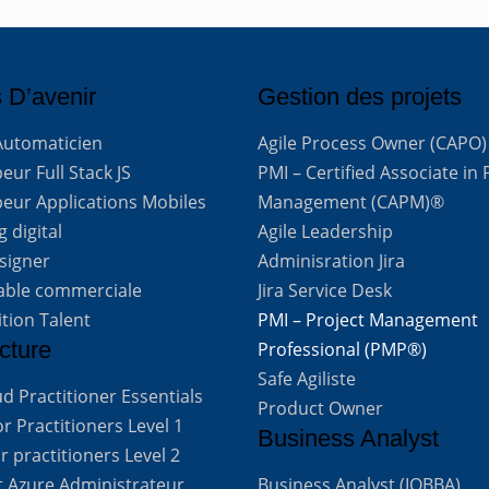
 D’avenir
Gestion des projets
Automaticien
Agile Process Owner (CAPO)
ur Full Stack JS
PMI – Certified Associate in 
eur Applications Mobiles
Management (CAPM)®
 digital
Agile Leadership
signer
Adminisration Jira
able commerciale
Jira Service Desk
ition Talent
PMI – Project Management
cture
Professional (PMP®)
Safe Agiliste
d Practitioner Essentials
Product Owner
 Practitioners Level 1
Business Analyst
 practitioners Level 2
t Azure Administrateur
Business Analyst (IQBBA)