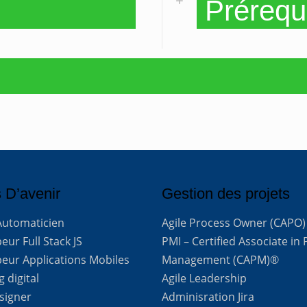
Prérequ
 D’avenir
Gestion des projets
Automaticien
Agile Process Owner (CAPO)
ur Full Stack JS
PMI – Certified Associate in 
eur Applications Mobiles
Management (CAPM)®
 digital
Agile Leadership
signer
Adminisration Jira