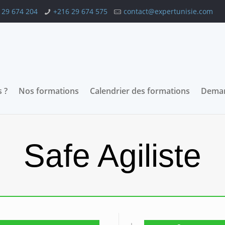
 29 674 204
+216 29 674 575
contact@expertunisie.com
 ?
Nos formations
Calendrier des formations
Deman
Safe Agiliste