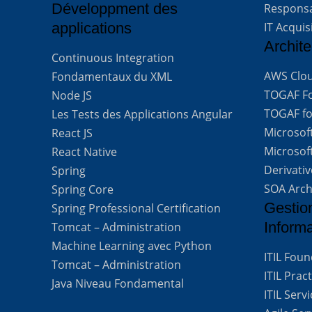
Développment des
Respons
applications
IT Acquis
Archite
Continuous Integration
AWS Clou
Fondamentaux du XML
TOGAF For
Node JS
TOGAF for
Les Tests des Applications Angular
Microsof
React JS
Microsof
React Native
Derivati
Spring
SOA Arch
Spring Core
Gestio
Spring Professional Certification
Inform
Tomcat – Administration
Machine Learning avec Python
ITIL Fou
Tomcat – Administration
ITIL Prac
Java Niveau Fondamental
ITIL Ser