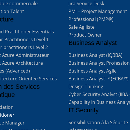
able commerciale
Jira Service Desk
ition Talent
PMI – Project Management
cture
Professional (PMP®)
Safe Agiliste
d Practitioner Essentials
Product Owner
 Practitioners Level 1
Business Analyst
 practitioners Level 2
t Azure Administrateur
Business Analyst (IQBBA)
t Azure Architecture
Business Analyst Profession
ves (Advanced)
Business Analyst Agile
itecture Orientée Services
Business Analyst ™ (ECBA™)
n des Services
Design Thinking
atique
Cyber Security Analyst (IIBA
Capability In Business Analy
ndation
IT Security
titioner
Sensibilisation à la Sécurité
vice Manager