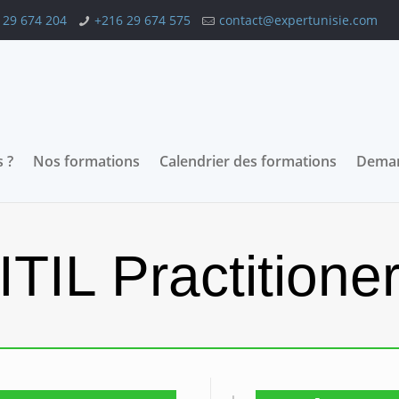
 29 674 204
+216 29 674 575
contact@expertunisie.com
 ?
Nos formations
Calendrier des formations
Deman
ITIL Practitione