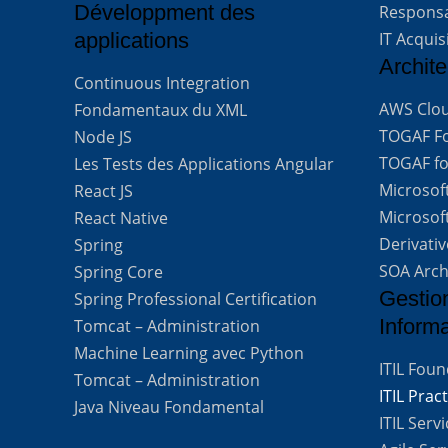
Développment des
Respons
applications
IT Acquis
Archite
Continuous Integration
AWS Clou
Fondamentaux du XML
TOGAF For
Node JS
TOGAF for
Les Tests des Applications Angular
Microsof
React JS
Microsof
React Native
Derivati
Spring
SOA Arch
Spring Core
Gestio
Spring Professional Certification
Inform
Tomcat – Administration
Machine Learning avec Python
ITIL Fou
Tomcat – Administration
ITIL Prac
Java Niveau Fondamental
ITIL Ser