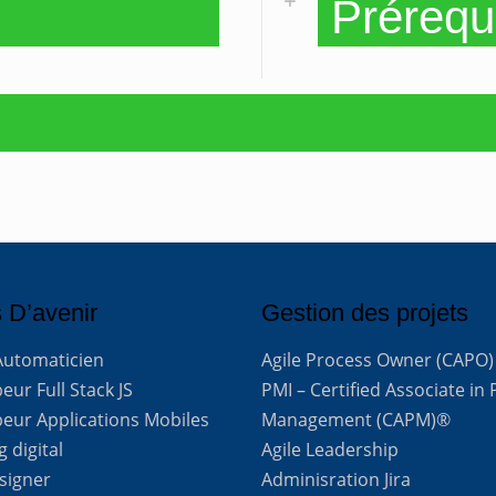
Prérequ
 D’avenir
Gestion des projets
Automaticien
Agile Process Owner (CAPO)
ur Full Stack JS
PMI – Certified Associate in 
eur Applications Mobiles
Management (CAPM)®
 digital
Agile Leadership
signer
Adminisration Jira