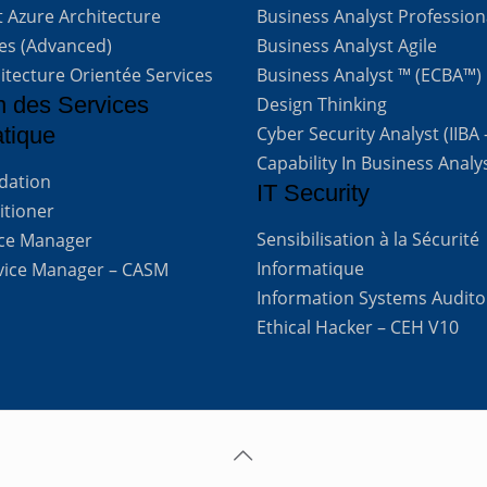
t Azure Architecture
Business Analyst Profession
ves (Advanced)
Business Analyst Agile
itecture Orientée Services
Business Analyst ™ (ECBA™)
n des Services
Design Thinking
atique
Cyber Security Analyst (IIBA
Capability In Business Analy
ndation
IT Security
titioner
Sensibilisation à la Sécurité
vice Manager
Informatique
rvice Manager – CASM
Information Systems Audito
Ethical Hacker – CEH V10