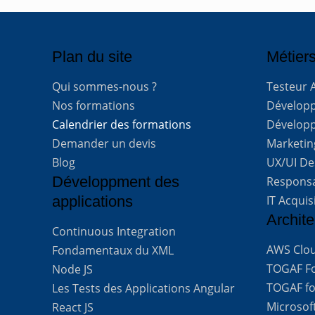
Plan du site
Métiers
Qui sommes-nous ?
Testeur 
Nos formations
Développe
Calendrier des formations
Développ
Demander un devis
Marketing
Blog
UX/UI De
Développment des
Respons
applications
IT Acquis
Archite
Continuous Integration
AWS Clou
Fondamentaux du XML
TOGAF For
Node JS
TOGAF for
Les Tests des Applications Angular
Microsof
React JS