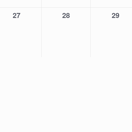
0
0
0
27
28
29
,
évènement,
évènement,
évène