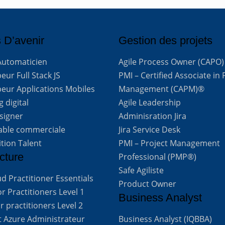
 D’avenir
Gestion des projets
Automaticien
Agile Process Owner (CAPO)
ur Full Stack JS
PMI – Certified Associate in 
eur Applications Mobiles
Management (CAPM)®
 digital
Agile Leadership
signer
Adminisration Jira
able commerciale
Jira Service Desk
ition Talent
PMI – Project Management
cture
Professional (PMP®)
Safe Agiliste
d Practitioner Essentials
Product Owner
 Practitioners Level 1
Business Analyst
 practitioners Level 2
t Azure Administrateur
Business Analyst (IQBBA)