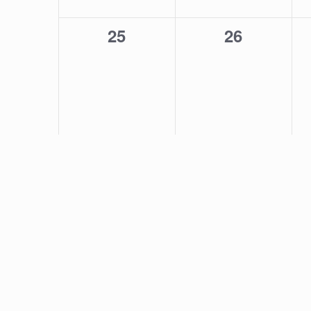
0
0
25
26
évènement,
évènement