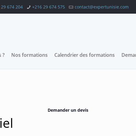
 29 674 204
+216 29 674 575
contact@expertunisie.com
 ?
Nos formations
Calendrier des formations
Deman
Demander un devis
iel