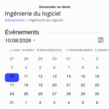
Demander un devis
Ingénierie du logiciel
Évènements
Ingénierie du logiciel
Évènements
10/08/2026
Navi
Navi
Mois
de
Sélectionnez
par
Calendrier
L
LUNDI
M
MARDI
M
MERCREDI
J
JEUDI
V
VENDREDI
S
SAMEDI
D
DIMANC
une
vue
cons
date.
Évè
de
0
0
0
0
0
0
0
27
28
29
30
31
1
2
évènements
évènements
évènements
évènements
évènements
évènements
évènem
Évènements
0
0
0
0
0
0
0
3
4
5
6
7
8
9
évènements
évènements
évènements
évènements
évènements
évènements
évènem
0
0
0
0
0
0
0
10
11
12
13
14
15
16
évènements
évènements
évènements
évènements
évènements
évènements
évènem
0
0
0
0
0
0
0
17
18
19
20
21
22
23
évènements
évènements
évènements
évènements
évènements
évènements
évènem
0
0
0
0
0
0
0
24
25
26
27
28
29
30
évènements
évènements
évènements
évènements
évènements
évènements
évènem
0
0
0
0
0
0
0
31
1
2
3
4
5
6
évènements
évènements
évènements
évènements
évènements
évènements
évènem