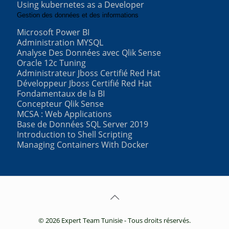
Using kubernetes as a Developer
Gestion des données et des informations
Microsoft Power BI
Administration MYSQL
Analyse Des Données avec Qlik Sense
Oracle 12c Tuning
Administrateur Jboss Certifié Red Hat
Développeur Jboss Certifié Red Hat
Fondamentaux de la BI
Concepteur Qlik Sense
MCSA : Web Applications
Base de Données SQL Server 2019
Introduction to Shell Scripting
Managing Containers With Docker
© 2026 Expert Team Tunisie - Tous droits réservés.