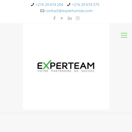
+216 29 674 204
+216 29 674 575
contact@expertunisie.com