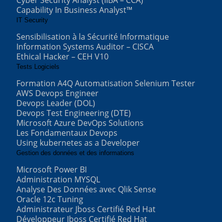
Cyber Security Analyst (IIBA – CCA)
Capability In Business Analyst™
IT Security
Sensibilisation à la Sécurité Informatique
Information Systems Auditor – CISCA
Ethical Hacker – CEH V10
Tests Logiciels
Formation A4Q Automatisation Selenium Tester
AWS Devops Engineer
Devops Leader (DOL)
Devops Test Engineering (DTE)
Microsoft Azure DevOps Solutions
Les Fondamentaux Devops
Using kubernetes as a Developer
Gestion des données et des informations
Microsoft Power BI
Administration MYSQL
Analyse Des Données avec Qlik Sense
Oracle 12c Tuning
Administrateur Jboss Certifié Red Hat
Développeur Jboss Certifié Red Hat