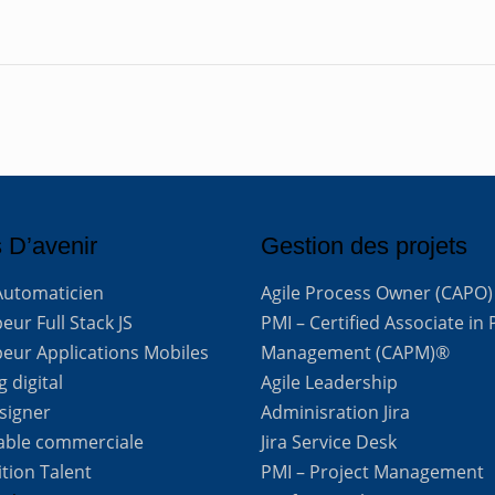
 D’avenir
Gestion des projets
Automaticien
Agile Process Owner (CAPO)
ur Full Stack JS
PMI – Certified Associate in 
eur Applications Mobiles
Management (CAPM)®
 digital
Agile Leadership
signer
Adminisration Jira
able commerciale
Jira Service Desk
ition Talent
PMI – Project Management