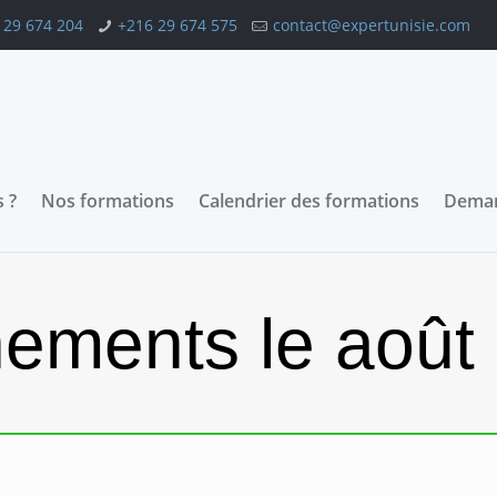
 29 674 204
+216 29 674 575
contact@expertunisie.com
 ?
Nos formations
Calendrier des formations
Deman
ements le août