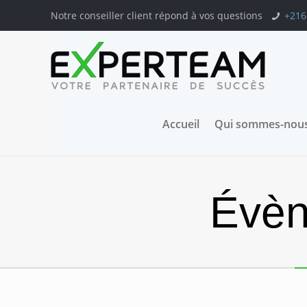
Notre conseiller client répond à vos questions
+216
Accueil
Qui sommes-nous
Évèn