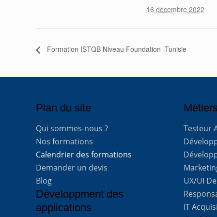
16 décembre 2022
Formation ISTQB Niveau Foundation -Tunisie
Plan du site
Métiers
Qui sommes-nous ?
Testeur 
Nos formations
Développe
Calendrier des formations
Développ
Demander un devis
Marketing
Blog
UX/UI De
Développment des
Respons
applications
IT Acquis