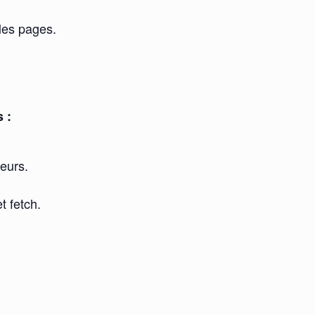
 les pages.
 :
reurs.
t fetch.