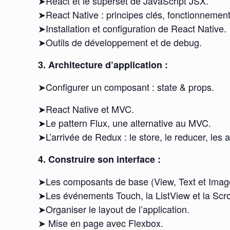
➤React et le superset de JavaScript JSX.
➤React Native : principes clés, fonctionnement
➤Installation et configuration de React Native.
➤Outils de développement et de debug.
3. Architecture d’application :
➤Configurer un composant : state & props.
➤React Native et MVC.
➤Le pattern Flux, une alternative au MVC.
➤L’arrivée de Redux : le store, le reducer, les a
4. Construire son interface :
➤Les composants de base (View, Text et Image)
➤Les événements Touch, la ListView et la Scro
➤Organiser le layout de l’application.
➤ Mise en page avec Flexbox.