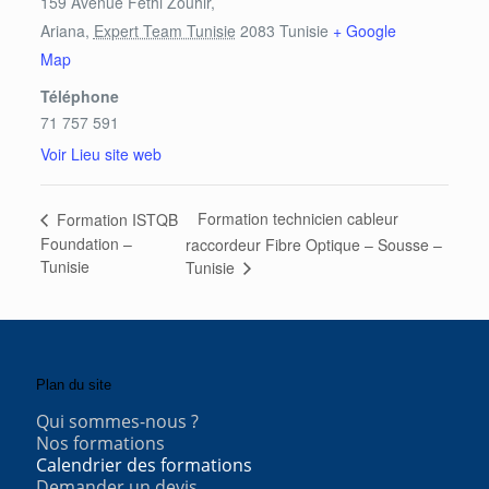
159 Avenue Fethi Zouhir,
Ariana
,
Expert Team Tunisie
2083
Tunisie
+ Google
Map
Téléphone
71 757 591
Voir Lieu site web
Formation technicien cableur
Formation ISTQB
Foundation –
raccordeur Fibre Optique – Sousse –
Tunisie
Tunisie
Plan du site
Qui sommes-nous ?
Nos formations
Calendrier des formations
Demander un devis