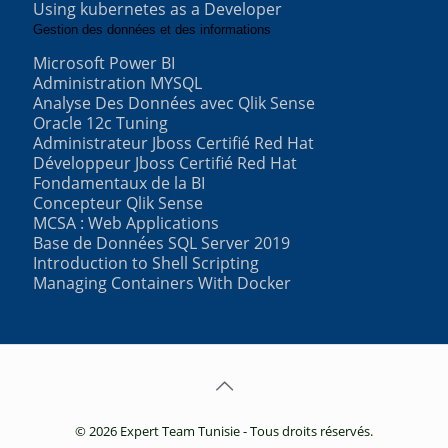
Using kubernetes as a Developer
Gestion des données et des informations
Microsoft Power BI
Administration MYSQL
Analyse Des Données avec Qlik Sense
Oracle 12c Tuning
Administrateur Jboss Certifié Red Hat
Développeur Jboss Certifié Red Hat
Fondamentaux de la BI
Concepteur Qlik Sense
MCSA : Web Applications
Base de Données SQL Server 2019
Introduction to Shell Scripting
Managing Containers With Docker
© 2026 Expert Team Tunisie - Tous droits réservés.