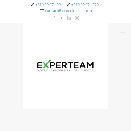
+216 29 674 204
+216 29 674 575
contact@expertunisie.com