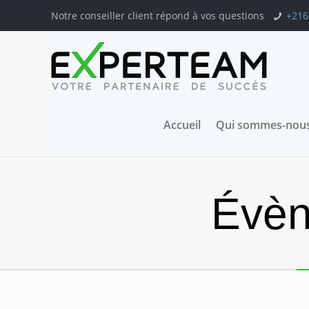
Notre conseiller client répond à vos questions
+216
Accueil
Qui sommes-nous
Évèn