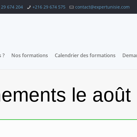
 29 674 204
+216 29 674 575
contact@expertunisie.com
 ?
Nos formations
Calendrier des formations
Deman
ements le août