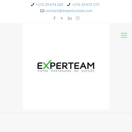
+216 29 674 204
+216 29 674 575
contact@expertunisie.com