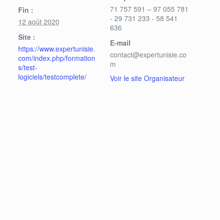
71 757 591 – 97 055 781
Fin :
- 29 731 233 - 58 541
12 août 2020
636
Site :
E-mail
https://www.expertunisie.
contact@expertunisie.co
com/index.php/formation
m
s/test-
logiciels/testcomplete/
Voir le site Organisateur