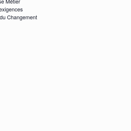
se Métier
 exigences
t du Changement