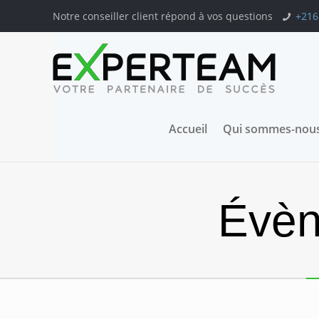
Notre conseiller client répond à vos questions
+216
Accueil
Qui sommes-nous
Évèn