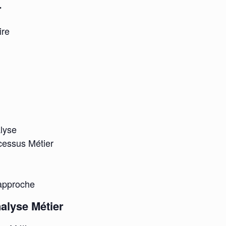
r
ire
alyse
ocessus Métier
’approche
nalyse Métier