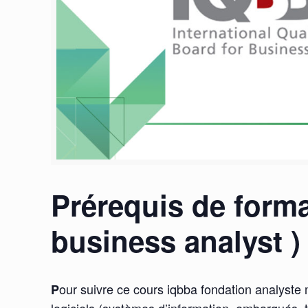
Prérequis de forma
business analyst ) 
our suivre ce cours iqbba fondation analyste 
P