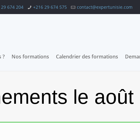
 29 674 204
+216 29 674 575
contact@expertunisie.com
 ?
Nos formations
Calendrier des formations
Deman
ements le août