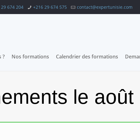
 29 674 204
+216 29 674 575
contact@expertunisie.com
 ?
Nos formations
Calendrier des formations
Deman
ements le août