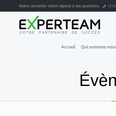
Notre conseiller client répond à vos questions
+216
Accueil
Qui sommes-nous
Évèn