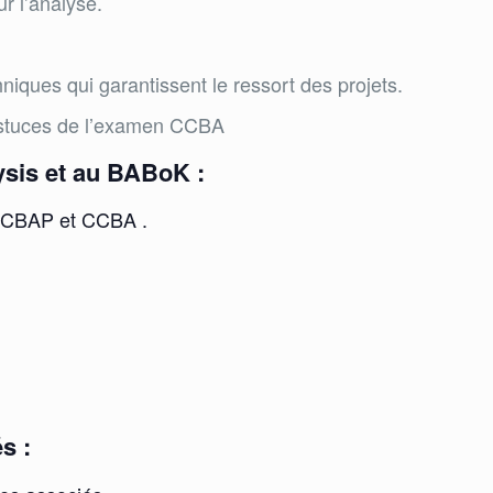
r l’analyse.
ques qui garantissent le ressort des projets.
 astuces de l’examen CCBA
ysis et au BABoK :
n CBAP et CCBA .
s :