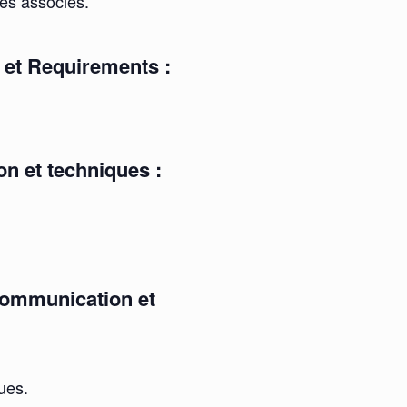
es associés.
s et Requirements :
on et techniques :
ommunication et
ues.