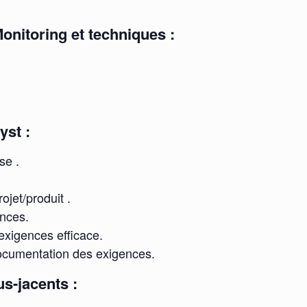
onitoring et techniques :
st :
se .
ojet/produit .
nces.
exigences efficace.
documentation des exigences.
s-jacents :