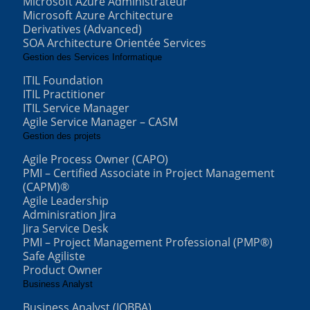
Microsoft Azure Administrateur
Microsoft Azure Architecture
Derivatives (Advanced)
SOA Architecture Orientée Services
Gestion des Services Informatique
ITIL Foundation
ITIL Practitioner
ITIL Service Manager
Agile Service Manager – CASM
Gestion des projets
Agile Process Owner (CAPO)
PMI – Certified Associate in Project Management
(CAPM)®
Agile Leadership
Adminisration Jira
Jira Service Desk
PMI – Project Management Professional (PMP®)
Safe Agiliste
Product Owner
Business Analyst
Business Analyst (IQBBA)