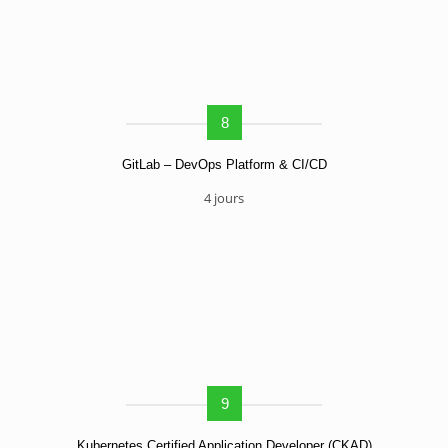
8
GitLab – DevOps Platform & CI/CD
4 jours
9
Kubernetes Certified Application Developer (CKAD)