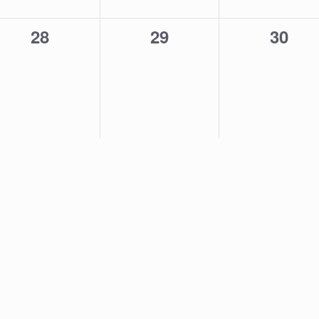
0
0
0
28
29
30
,
évènement,
évènement,
évène