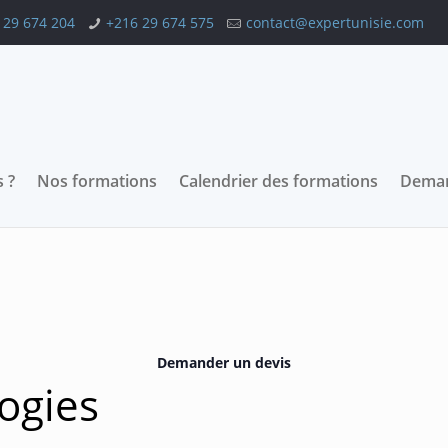
 29 674 204
+216 29 674 575
contact@expertunisie.com
 ?
Nos formations
Calendrier des formations
Deman
Demander un devis
ogies