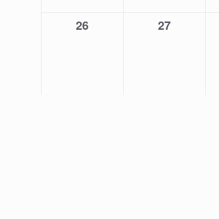
0
0
26
27
évènement,
évènement