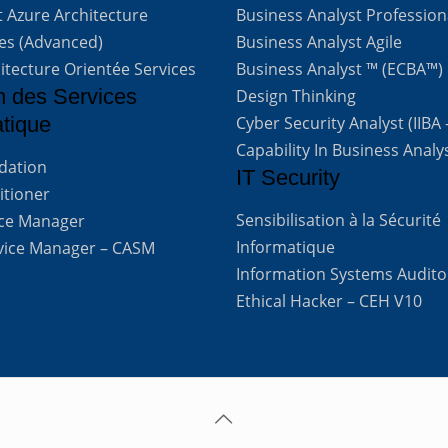
t Azure Architecture
Business Analyst Profession
ves (Advanced)
Business Analyst Agile
itecture Orientée Services
Business Analyst ™ (ECBA™)
n des Services
Design Thinking
atique
Cyber Security Analyst (IIBA
Capability In Business Analy
ndation
IT Security
titioner
Sensibilisation à la Sécurité
vice Manager
Informatique
rvice Manager – CASM
Information Systems Audito
Ethical Hacker – CEH V10