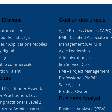
 D’avenir
Gestion des projets
Automaticien
Agile Process Owner (CAPO)
ur Full Stack JS
PMI – Certified Associate in 
eur Applications Mobiles
Management (CAPM)®
 digital
Agile Leadership
signer
Adminisration Jira
able commerciale
Jira Service Desk
ition Talent
PMI – Project Management
cture
Professional (PMP®)
Safe Agiliste
d Practitioner Essentials
Product Owner
 Practitioners Level 1
Business Analyst
 practitioners Level 2
t Azure Administrateur
Business Analyst (IQBBA)