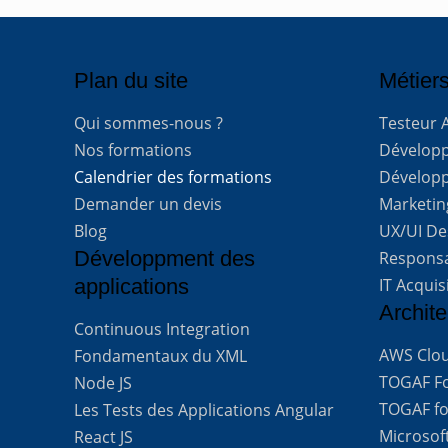
Plan du site
Métiers
Qui sommes-nous ?
Testeur 
Nos formations
Développe
Calendrier des formations
Développ
Demander un devis
Marketing
Blog
UX/UI De
Développment des
Respons
applications
IT Acquis
Archite
Continuous Integration
AWS Clou
Fondamentaux du XML
TOGAF For
Node JS
TOGAF for
Les Tests des Applications Angular
Microsof
React JS