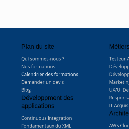
Plan du site
Métiers
Qui sommes-nous ?
Testeur 
Nos formations
Développe
Calendrier des formations
Développ
Demander un devis
Marketing
Blog
UX/UI De
Développment des
Respons
applications
IT Acquis
Archite
Continuous Integration
AWS Clou
Fondamentaux du XML