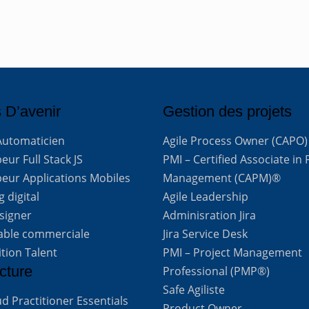
 D’avenir
Gestion des projets
Automaticien
Agile Process Owner (CAPO)
ur Full Stack JS
PMI – Certified Associate in 
eur Applications Mobiles
Management (CAPM)®
 digital
Agile Leadership
signer
Adminisration Jira
able commerciale
Jira Service Desk
ition Talent
PMI – Project Management
cture
Professional (PMP®)
Safe Agiliste
d Practitioner Essentials
Product Owner