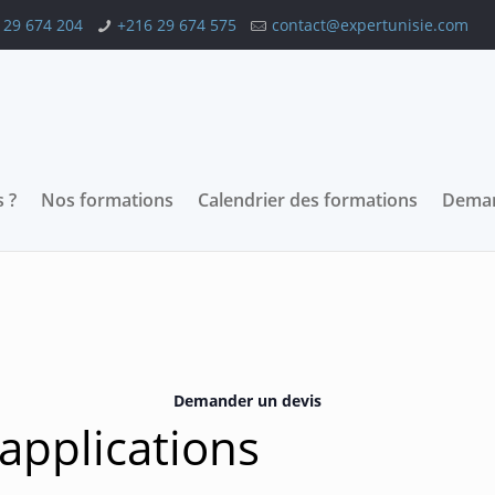
 29 674 204
+216 29 674 575
contact@expertunisie.com
 ?
Nos formations
Calendrier des formations
Deman
Demander un devis
pplications