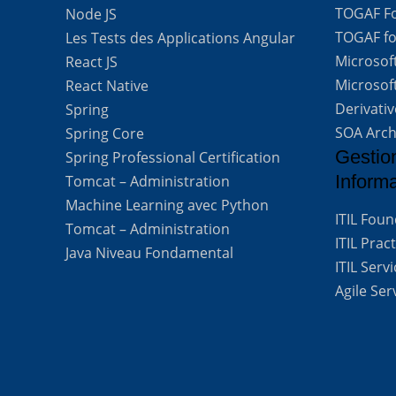
TOGAF For
Node JS
TOGAF for
Les Tests des Applications Angular
Microsof
React JS
Microsof
React Native
Derivati
Spring
SOA Arch
Spring Core
Gestio
Spring Professional Certification
Inform
Tomcat – Administration
Machine Learning avec Python
ITIL Fou
Tomcat – Administration
ITIL Prac
Java Niveau Fondamental
ITIL Ser
Agile Se