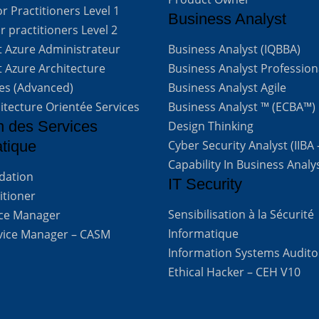
 Practitioners Level 1
Business Analyst
 practitioners Level 2
t Azure Administrateur
Business Analyst (IQBBA)
t Azure Architecture
Business Analyst Profession
ves (Advanced)
Business Analyst Agile
itecture Orientée Services
Business Analyst ™ (ECBA™)
n des Services
Design Thinking
atique
Cyber Security Analyst (IIBA
Capability In Business Analy
ndation
IT Security
titioner
Sensibilisation à la Sécurité
vice Manager
Informatique
rvice Manager – CASM
Information Systems Audito
Ethical Hacker – CEH V10