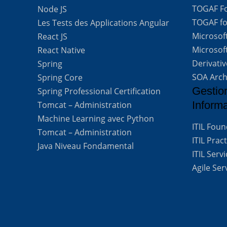
TOGAF For
Node JS
TOGAF for
Les Tests des Applications Angular
Microsof
React JS
Microsof
React Native
Derivati
Spring
SOA Arch
Spring Core
Gestio
Spring Professional Certification
Inform
Tomcat – Administration
Machine Learning avec Python
ITIL Fou
Tomcat – Administration
ITIL Prac
Java Niveau Fondamental
ITIL Ser
Agile Se