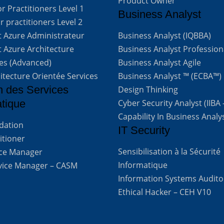
Product Owner
 Practitioners Level 1
Business Analyst
 practitioners Level 2
t Azure Administrateur
Business Analyst (IQBBA)
t Azure Architecture
Business Analyst Profession
ves (Advanced)
Business Analyst Agile
itecture Orientée Services
Business Analyst ™ (ECBA™)
n des Services
Design Thinking
atique
Cyber Security Analyst (IIBA
Capability In Business Analy
ndation
IT Security
titioner
Sensibilisation à la Sécurité
vice Manager
Informatique
rvice Manager – CASM
Information Systems Audito
Ethical Hacker – CEH V10