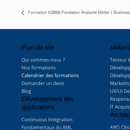
Formation IQBBA Fondation Analyste Métier ( Business 
Plan du site
Métiers
Qui sommes-nous ?
Testeur 
Nos formations
Développe
Calendrier des formations
Développ
Demander un devis
Marketing
Blog
UX/UI De
Développment des
Respons
applications
IT Acquis
Archite
Continuous Integration
AWS Clou
Fondamentaux du XML