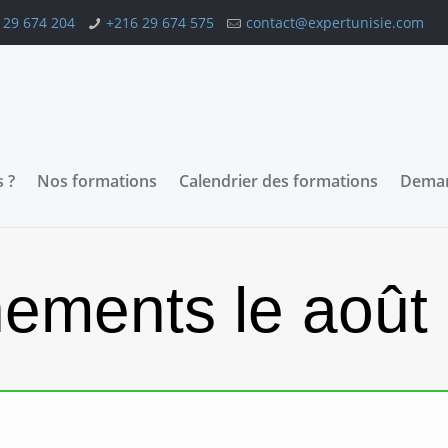
 29 674 204
+216 29 674 575
contact@expertunisie.com
 ?
Nos formations
Calendrier des formations
Deman
ements le août