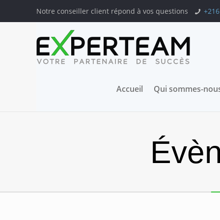
Notre conseiller client répond à vos questions
+216
Accueil
Qui sommes-nous
Évèn