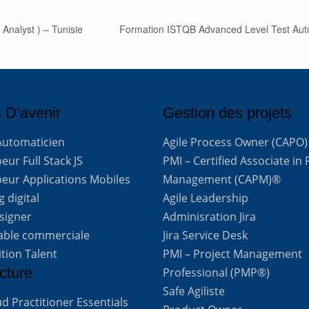
Analyst ) – Tunisie
Formation ISTQB Advanced Level Test Autom
 D’avenir
Gestion des projets
Automaticien
Agile Process Owner (CAPO)
ur Full Stack JS
PMI – Certified Associate in 
eur Applications Mobiles
Management (CAPM)®
 digital
Agile Leadership
signer
Adminisration Jira
able commerciale
Jira Service Desk
ition Talent
PMI – Project Management
cture
Professional (PMP®)
Safe Agiliste
d Practitioner Essentials