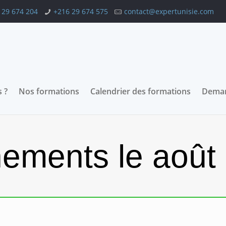
 29 674 204
+216 29 674 575
contact@expertunisie.com
 ?
Nos formations
Calendrier des formations
Deman
ements le août