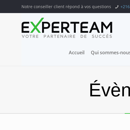
Notre conseiller client répond à vos questions
+216
Accueil
Qui sommes-nous
Évèn