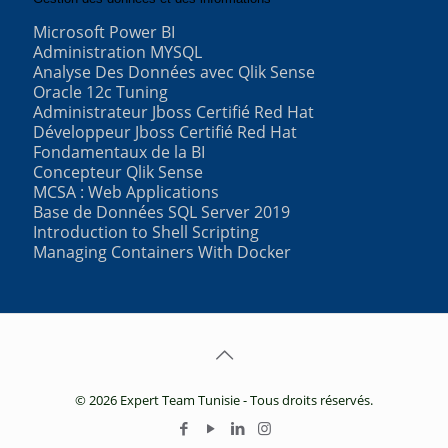
Microsoft Power BI
Administration MYSQL
Analyse Des Données avec Qlik Sense
Oracle 12c Tuning
Administrateur Jboss Certifié Red Hat
Développeur Jboss Certifié Red Hat
Fondamentaux de la BI
Concepteur Qlik Sense
MCSA : Web Applications
Base de Données SQL Server 2019
Introduction to Shell Scripting
Managing Containers With Docker
© 2026 Expert Team Tunisie - Tous droits réservés.