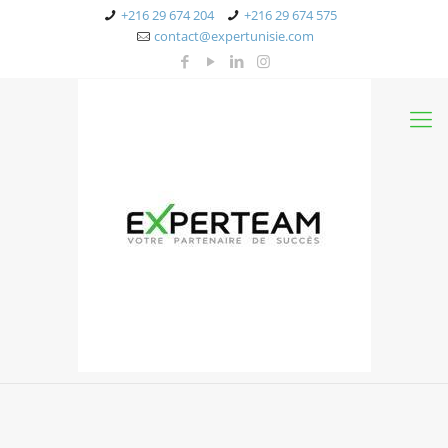
+216 29 674 204
+216 29 674 575
contact@expertunisie.com