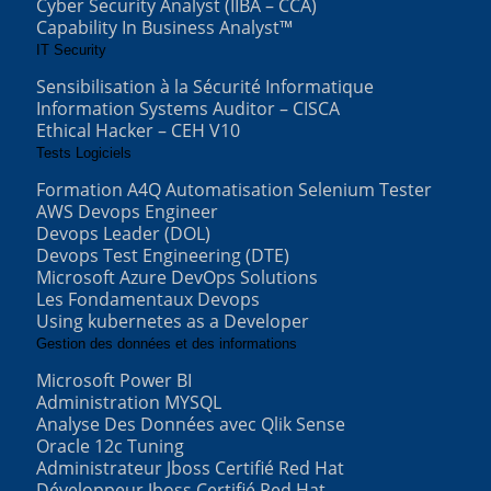
Cyber Security Analyst (IIBA – CCA)
Capability In Business Analyst™
IT Security
Sensibilisation à la Sécurité Informatique
Information Systems Auditor – CISCA
Ethical Hacker – CEH V10
Tests Logiciels
Formation A4Q Automatisation Selenium Tester
AWS Devops Engineer
Devops Leader (DOL)
Devops Test Engineering (DTE)
Microsoft Azure DevOps Solutions
Les Fondamentaux Devops
Using kubernetes as a Developer
Gestion des données et des informations
Microsoft Power BI
Administration MYSQL
Analyse Des Données avec Qlik Sense
Oracle 12c Tuning
Administrateur Jboss Certifié Red Hat
Développeur Jboss Certifié Red Hat