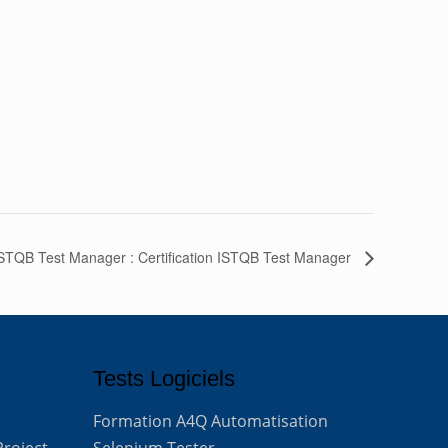
STQB Test Manager : Certification ISTQB Test Manager
Tests Logiciels
Formation A4Q Automatisation
Project
Selenium Tester