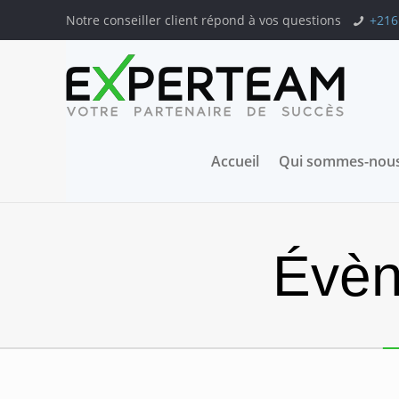
Notre conseiller client répond à vos questions
+216
Accueil
Qui sommes-nous
Évèn