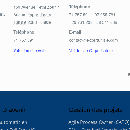
Téléphone
159 Avenue Fethi Zouhir,
nt:
Ariana
,
Expert Team
71 757 591 – 97 055 781
Tunisie
2083
Tunisie
- 29 731 233 - 58 541 636
Téléphone
E-mail
71 757 591
contact@expertunisie.com
Voir Lieu site web
Voir le site Organisateur
I
 D’avenir
Gestion des projets
Automaticien
Agile Process Owner (CAPO)
ur Full Stack JS
PMI – Certified Associate in 