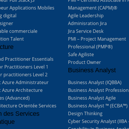
eur Applications Mobiles
Management (CAPM)®
 digital
Agile Leadership
signer
Adminisration Jira
able commerciale
Jira Service Desk
ition Talent
PMI – Project Management
cture
Professional (PMP®)
Safe Agiliste
d Practitioner Essentials
Product Owner
 Practitioners Level 1
Business Analyst
 practitioners Level 2
t Azure Administrateur
Business Analyst (IQBBA)
t Azure Architecture
Business Analyst Profession
ves (Advanced)
Business Analyst Agile
itecture Orientée Services
Business Analyst ™ (ECBA™)
n des Services
Design Thinking
atique
Cyber Security Analyst (IIBA
Capability In Business Analy