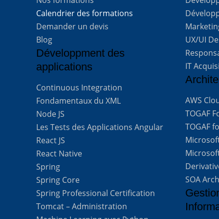
Calendrier des formations
Développ
Demander un devis
Marketing
Blog
UX/UI De
Développment des
Respons
applications
IT Acquis
Archite
Continuous Integration
AWS Clou
Fondamentaux du XML
TOGAF For
Node JS
TOGAF for
Les Tests des Applications Angular
Microsof
React JS
Microsof
React Native
Derivati
Spring
SOA Arch
Spring Core
Gestio
Spring Professional Certification
Inform
Tomcat – Administration