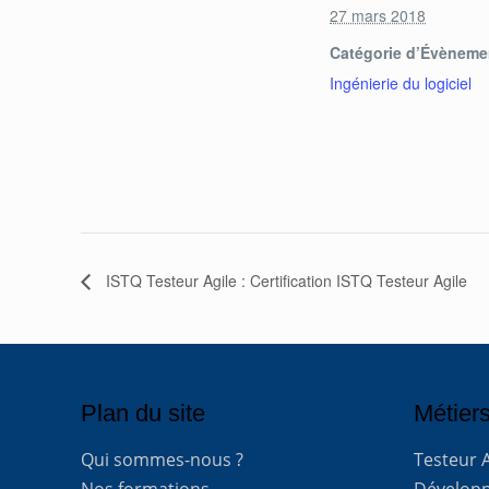
27 mars 2018
Catégorie d’Évèneme
Ingénierie du logiciel
ISTQ Testeur Agile : Certification ISTQ Testeur Agile
Plan du site
Métiers
Qui sommes-nous ?
Testeur 
Nos formations
Développe