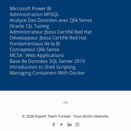
Microsoft Power BI
Administration MYSQL
Analyse Des Données avec Qlik Sense
Oracle 12c Tuning
Administrateur Jboss Certifié Red Hat
Développeur Jboss Certifié Red Hat
Fondamentaux de la BI
Concepteur Qlik Sense
MCSA : Web Applications
Base de Données SQL Server 2019
Introduction to Shell Scripting
Managing Containers With Docker
© 2026 Expert Team Tunisie - Tous droits réservés.