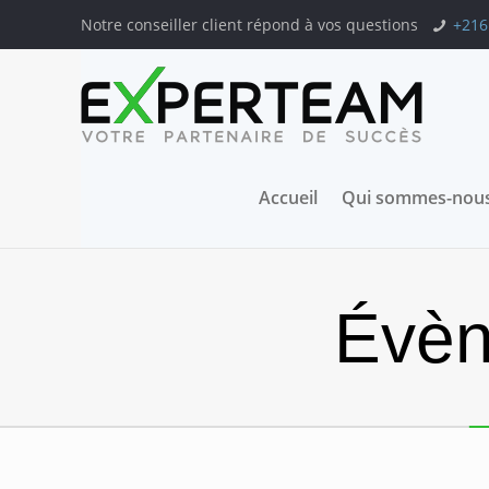
Notre conseiller client répond à vos questions
+216
Accueil
Qui sommes-nous
Évèn