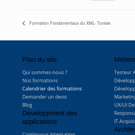
Formation Fondamentaux du XML- Tunisie
Plan du site
Métiers
Qui sommes-nous ?
Testeur 
Nos formations
Développe
Calendrier des formations
Développ
Demander un devis
Marketing
Blog
UX/UI De
Développment des
Respons
applications
IT Acquis
Archite
Continuous Integration