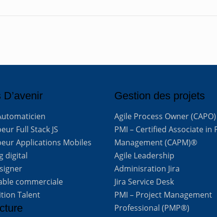
 D’avenir
Gestion des projets
Automaticien
Agile Process Owner (CAPO)
ur Full Stack JS
PMI – Certified Associate in 
eur Applications Mobiles
Management (CAPM)®
 digital
Agile Leadership
signer
Adminisration Jira
able commerciale
Jira Service Desk
ition Talent
PMI – Project Management
cture
Professional (PMP®)