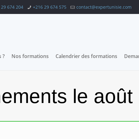
 29 674 204
+216 29 674 575
contact@expertunisie.com
 ?
Nos formations
Calendrier des formations
Deman
ements le août