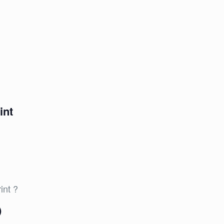
int
int ?
)