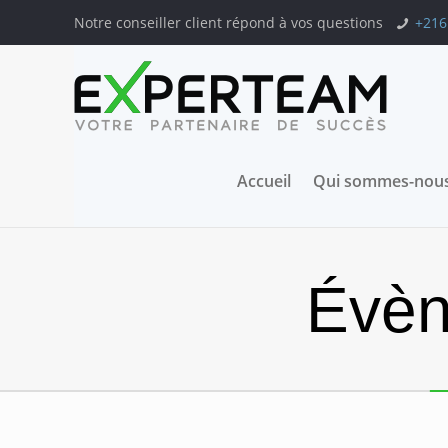
Notre conseiller client répond à vos questions
+216
Accueil
Qui sommes-nous
Évèn