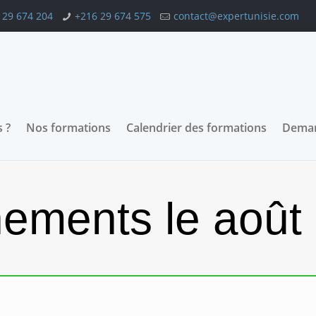
 29 674 204
+216 29 674 575
contact@expertunisie.com
 ?
Nos formations
Calendrier des formations
Deman
ements le août