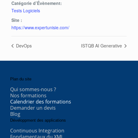
Catégorie d’Évènement:
Tests Logiciels
Site :
https://www.expertunisie.com/
DevOps
ISTQB AI Generative
Plan du site
Qui sommes-nous ?
Nos formations
Calendrier des formations
Demander un devis
Blog
Développment des applications
Continuous Integration
Fondamentaux du XML