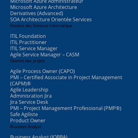
Microsoft Azure Administrateur
Microsoft Azure Architecture
Derivatives (Advanced)
SOA Architecture Orientée Services
Gestion des Services Informatique
ITIL Foundation
ITIL Practitioner
ITIL Service Manager
Agile Service Manager – CASM
Gestion des projets
Agile Process Owner (CAPO)
PMI – Certified Associate in Project Management
(CAPM)®
Agile Leadership
Adminisration Jira
Jira Service Desk
PMI – Project Management Professional (PMP®)
Safe Agiliste
Product Owner
Business Analyst
Business Analyst (IQBBA)