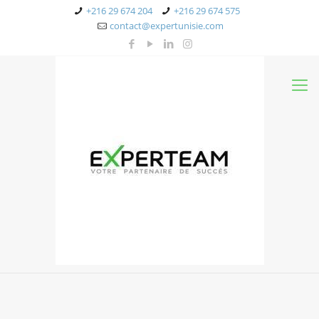
+216 29 674 204
+216 29 674 575
contact@expertunisie.com