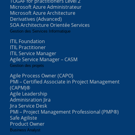
TOGAF for practitioners Level 2
Microsoft Azure Administrateur
Microsoft Azure Architecture
Derivatives (Advanced)
SOA Architecture Orientée Services
Gestion des Services Informatique
ITIL Foundation
ITIL Practitioner
ITIL Service Manager
Agile Service Manager – CASM
Gestion des projets
Agile Process Owner (CAPO)
PMI – Certified Associate in Project Management
(CAPM)®
Agile Leadership
Adminisration Jira
Jira Service Desk
PMI – Project Management Professional (PMP®)
Safe Agiliste
Product Owner
Business Analyst