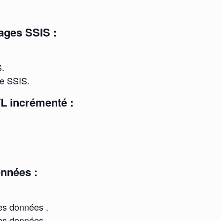
ages SSIS :
S.
e SSIS.
L incrémenté :
onnées :
les données .
les données.