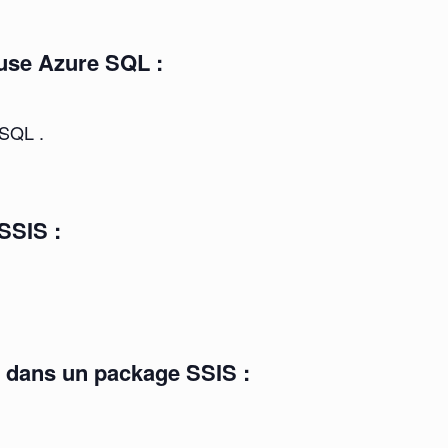
use Azure SQL :
.
SQL .
SSIS :
e dans un package SSIS :