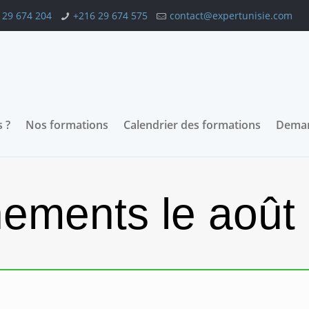
 29 674 204
+216 29 674 575
contact@expertunisie.com
 ?
Nos formations
Calendrier des formations
Deman
ements le août