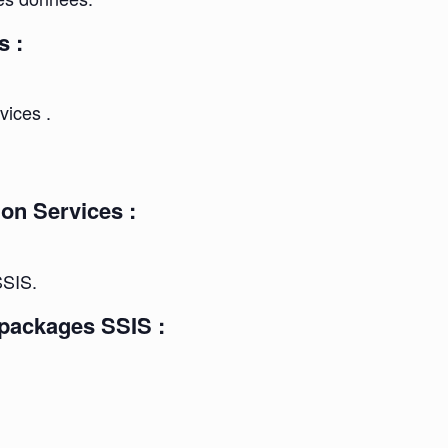
s :
ices .
ion Services :
SSIS.
 packages SSIS :