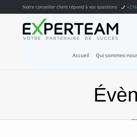
Notre conseiller client répond à vos questions
+216
Accueil
Qui sommes-nous
Évèn