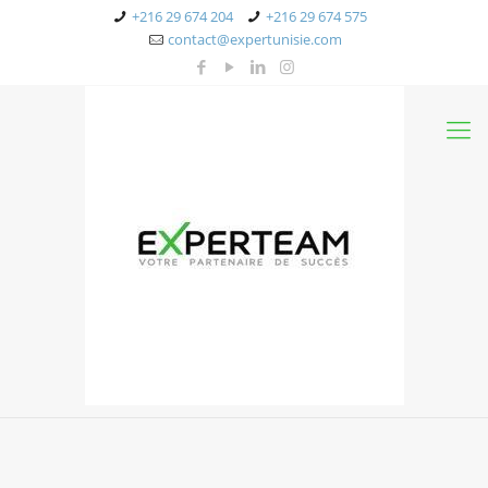
+216 29 674 204
+216 29 674 575
contact@expertunisie.com