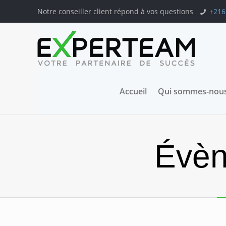
Notre conseiller client répond à vos questions
+216
Accueil
Qui sommes-nous
Évèn