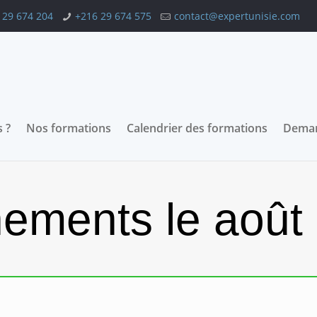
 29 674 204
+216 29 674 575
contact@expertunisie.com
 ?
Nos formations
Calendrier des formations
Deman
ements le août