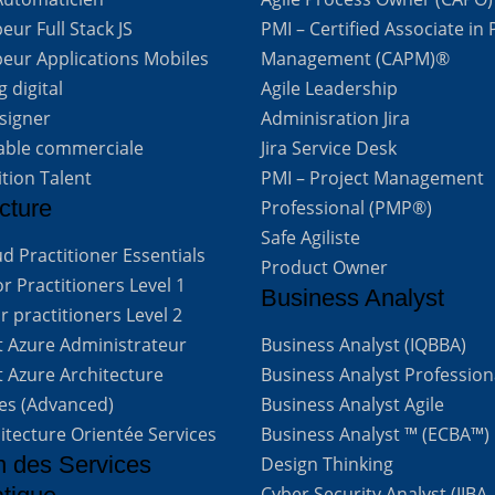
ur Full Stack JS
PMI – Certified Associate in 
eur Applications Mobiles
Management (CAPM)®
 digital
Agile Leadership
signer
Adminisration Jira
able commerciale
Jira Service Desk
ition Talent
PMI – Project Management
cture
Professional (PMP®)
Safe Agiliste
d Practitioner Essentials
Product Owner
 Practitioners Level 1
Business Analyst
 practitioners Level 2
t Azure Administrateur
Business Analyst (IQBBA)
t Azure Architecture
Business Analyst Profession
ves (Advanced)
Business Analyst Agile
itecture Orientée Services
Business Analyst ™ (ECBA™)
n des Services
Design Thinking
Cyber Security Analyst (IIBA