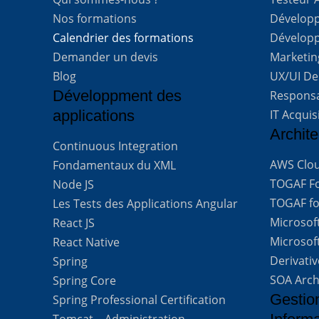
Nos formations
Développe
Calendrier des formations
Développ
Demander un devis
Marketing
Blog
UX/UI De
Développment des
Respons
applications
IT Acquis
Archite
Continuous Integration
AWS Clou
Fondamentaux du XML
TOGAF For
Node JS
TOGAF for
Les Tests des Applications Angular
Microsof
React JS
Microsof
React Native
Derivati
Spring
SOA Arch
Spring Core
Gestio
Spring Professional Certification
Tomcat – Administration