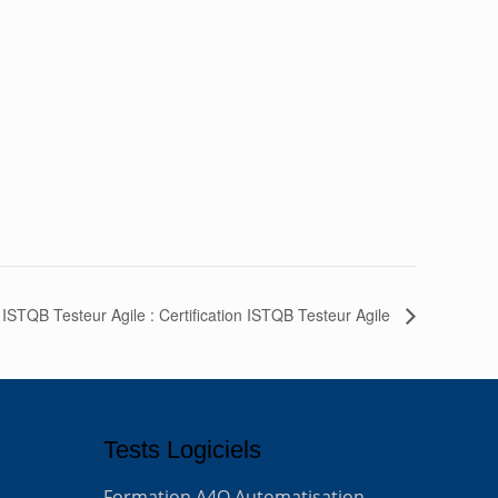
ISTQB Testeur Agile : Certification ISTQB Testeur Agile
Tests Logiciels
Formation A4Q Automatisation