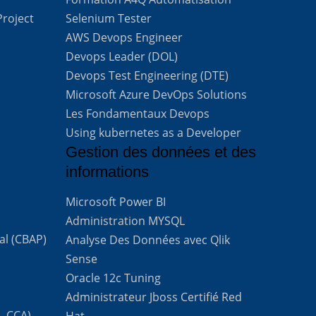
Project
Selenium Tester
AWS Devops Engineer
Devops Leader (DOL)
Devops Test Engineering (DTE)
Microsoft Azure DevOps Solutions
Les Fondamentaux Devops
Using kubernetes as a Developer
Gestion des données et des
informations
Microsoft Power BI
Administration MYSQL
al (CBAP)
Analyse Des Données avec Qlik
Sense
Oracle 12c Tuning
Administrateur Jboss Certifié Red
 – CCA)
Hat