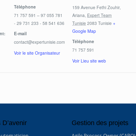
Téléphone
159 Avenue Fethi Zouhir,
71 757 591 – 97 055 781
Ariana
,
Expert Team
- 29 731 233 - 58 541 636
Tunisie
2083
Tunisie
+
Google Map
nt:
E-mail
Téléphone
contact@expertunisie.com
71 757 591
Voir le site Organisateur
Voir Lieu site web
 D’avenir
Gestion des projets
Automaticien
Agile Process Owner (CAPO)