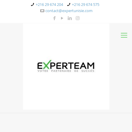
+216 29 674 204
+216 29 674 575
contact@expertunisie.com