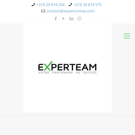
+216 29 674 204
+216 29 674 575
contact@expertunisie.com