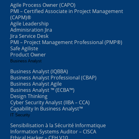
Agile Process Owner (CAPO)
PMI – Certified Associate in Project Management
(CAPM)®
Agile Leadership
Adminisration Jira
Jira Service Desk
PMI – Project Management Professional (PMP®)
Safe Agiliste
Product Owner
Business Analyst
Business Analyst (IQBBA)
Business Analyst Professional (CBAP)
Business Analyst Agile
Business Analyst ™ (ECBA™)
Design Thinking
Cyber Security Analyst (IIBA – CCA)
Capability In Business Analyst™
IT Security
Sensibilisation à la Sécurité Informatique
Information Systems Auditor – CISCA
Ethical Hacker – CEH V10