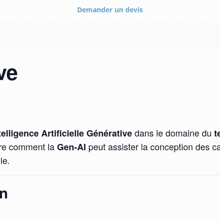
Demander un devis
ve
dans le domaine du
telligence Artificielle Générative
t
re comment la
peut assister la conception des ca
Gen-AI
le.
on