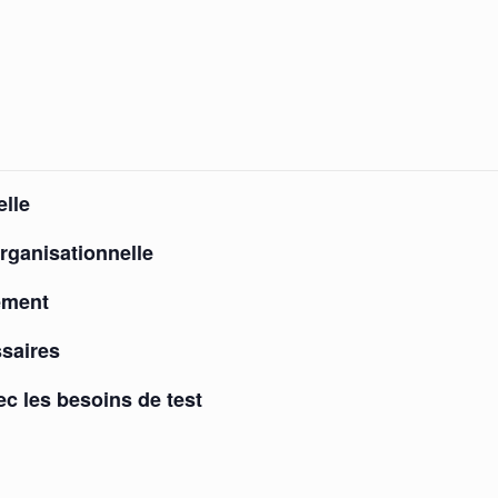
elle
organisationnelle
ement
saires
c les besoins de test