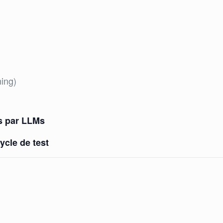
ning)
es par LLMs
ycle de test