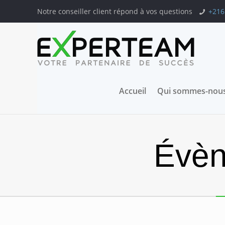
Notre conseiller client répond à vos questions
+216
Accueil
Qui sommes-nous
Évèn