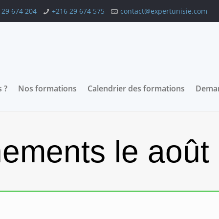
 29 674 204
+216 29 674 575
contact@expertunisie.com
 ?
Nos formations
Calendrier des formations
Deman
ements le août