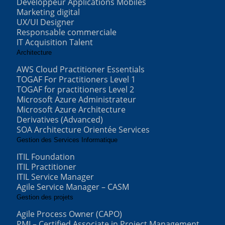
Développeur Applications Mobiles
Marketing digital
UX/UI Designer
Responsable commerciale
IT Acquisition Talent
Architecture
AWS Cloud Practitioner Essentials
TOGAF For Practitioners Level 1
TOGAF for practitioners Level 2
Microsoft Azure Administrateur
Microsoft Azure Architecture
Derivatives (Advanced)
SOA Architecture Orientée Services
Gestion des Services Informatique
ITIL Foundation
ITIL Practitioner
ITIL Service Manager
Agile Service Manager – CASM
Gestion des projets
Agile Process Owner (CAPO)
PMI – Certified Associate in Project Management