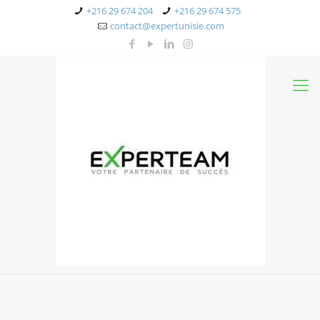
+216 29 674 204
+216 29 674 575
contact@expertunisie.com