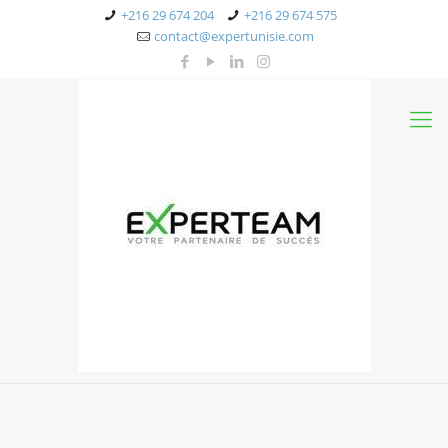
+216 29 674 204
+216 29 674 575
contact@expertunisie.com