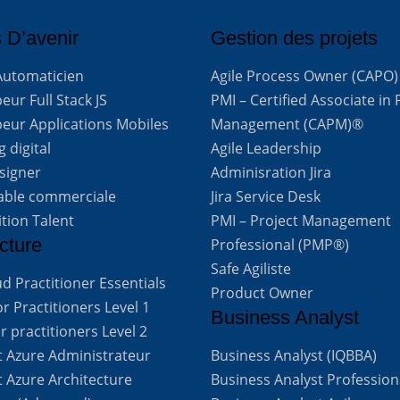
 D’avenir
Gestion des projets
Automaticien
Agile Process Owner (CAPO)
ur Full Stack JS
PMI – Certified Associate in 
eur Applications Mobiles
Management (CAPM)®
 digital
Agile Leadership
signer
Adminisration Jira
able commerciale
Jira Service Desk
ition Talent
PMI – Project Management
cture
Professional (PMP®)
Safe Agiliste
d Practitioner Essentials
Product Owner
 Practitioners Level 1
Business Analyst
 practitioners Level 2
t Azure Administrateur
Business Analyst (IQBBA)
t Azure Architecture
Business Analyst Profession