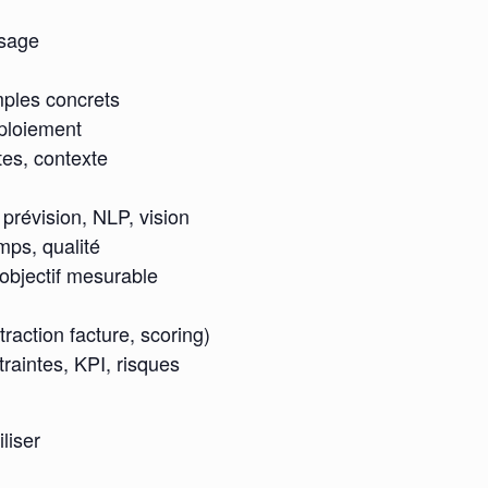
usage
mples concrets
éploiement
tes, contexte
 prévision, NLP, vision
mps, qualité
 objectif mesurable
traction facture, scoring)
traintes, KPI, risques
liser