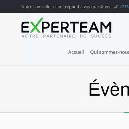
Notre conseiller client répond à vos questions
+216
Accueil
Qui sommes-nous
Évèn