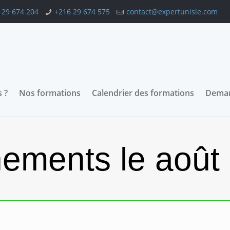
 29 674 204
+216 29 674 575
contact@expertunisie.com
 ?
Nos formations
Calendrier des formations
Deman
ements le août