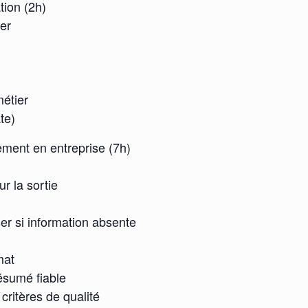
tion (2h)
ter
métier
te)
ement en entreprise (7h)
r la sortie
ser si information absente
mat
ésumé fiable
 critères de qualité