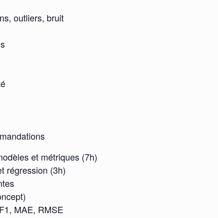
, outliers, bruit
es
té
ommandations
odèles et métriques (7h)
et régression (3h)
ntes
concept)
ll, F1, MAE, RMSE