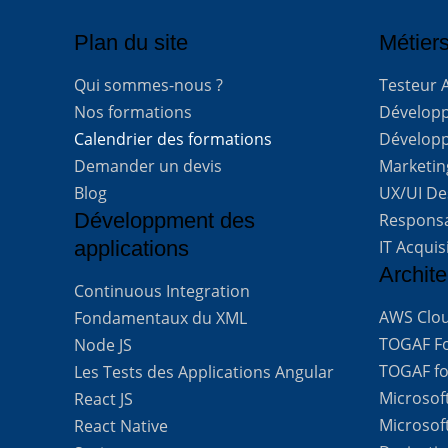
Plan du site
Métiers
Qui sommes-nous ?
Testeur 
Nos formations
Développe
Calendrier des formations
Développ
Demander un devis
Marketing
Blog
UX/UI De
Développment des
Respons
applications
IT Acquis
Archite
Continuous Integration
AWS Clou
Fondamentaux du XML
TOGAF For
Node JS
TOGAF for
Les Tests des Applications Angular
Microsof
React JS
Microsof
React Native