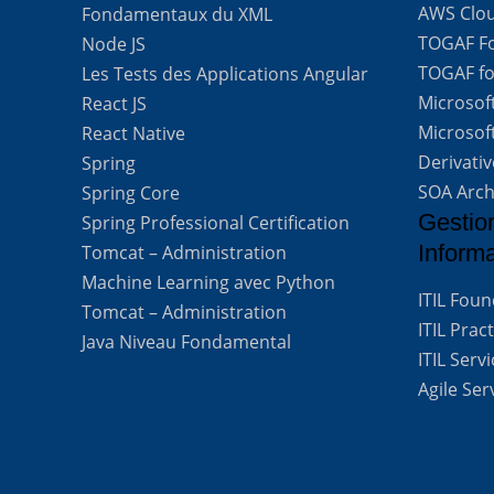
AWS Clou
Fondamentaux du XML
TOGAF For
Node JS
TOGAF for
Les Tests des Applications Angular
Microsof
React JS
Microsof
React Native
Derivati
Spring
SOA Arch
Spring Core
Gestio
Spring Professional Certification
Inform
Tomcat – Administration
Machine Learning avec Python
ITIL Fou
Tomcat – Administration
ITIL Prac
Java Niveau Fondamental
ITIL Ser
Agile Se