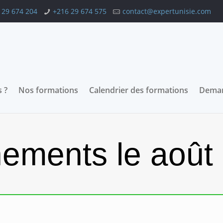
 29 674 204
+216 29 674 575
contact@expertunisie.com
 ?
Nos formations
Calendrier des formations
Deman
ements le août