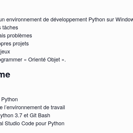
er un environnement de développement Python sur Windo
s tâches
ais problèmes
opres projets
 jeux
ogrammer « Orienté Objet ».
me
e Python
e l’environnement de travail
Python 3.7 et Git Bash
ual Studio Code pour Python