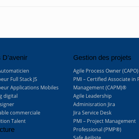
 D’avenir
Gestion des projets
Automaticien
Agile Process Owner (CAPO)
ur Full Stack JS
PMI – Certified Associate in 
eur Applications Mobiles
Management (CAPM)®
 digital
Agile Leadership
signer
Adminisration Jira
able commerciale
Jira Service Desk
ition Talent
PMI – Project Management
cture
Professional (PMP®)
Safe Agiliste