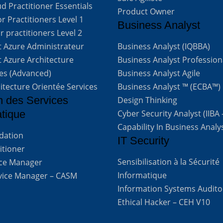
d Practitioner Essentials
Product Owner
 Practitioners Level 1
Business Analyst
 practitioners Level 2
t Azure Administrateur
Business Analyst (IQBBA)
t Azure Architecture
Business Analyst Profession
ves (Advanced)
Business Analyst Agile
itecture Orientée Services
Business Analyst ™ (ECBA™)
n des Services
Design Thinking
atique
Cyber Security Analyst (IIBA
Capability In Business Analy
ndation
IT Security
titioner
Sensibilisation à la Sécurité
vice Manager
Informatique
rvice Manager – CASM
Information Systems Audito
Ethical Hacker – CEH V10