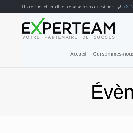
Notre conseiller client répond à vos questions
+216
Accueil
Qui sommes-nous
Évèn