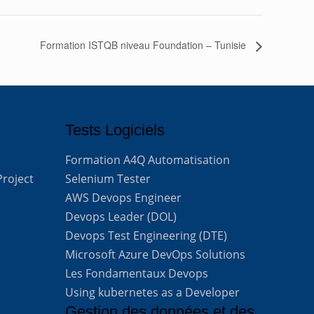
Formation ISTQB niveau Foundation – Tunisie
Tests Logiciels
Formation A4Q Automatisation
Project
Selenium Tester
AWS Devops Engineer
Devops Leader (DOL)
Devops Test Engineering (DTE)
Microsoft Azure DevOps Solutions
Les Fondamentaux Devops
Using kubernetes as a Developer
Gestion des données et des