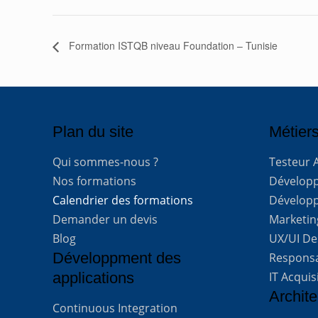
Formation ISTQB niveau Foundation – Tunisie
Plan du site
Métiers
Qui sommes-nous ?
Testeur 
Nos formations
Développe
Calendrier des formations
Développ
Demander un devis
Marketing
Blog
UX/UI De
Développment des
Respons
applications
IT Acquis
Archite
Continuous Integration