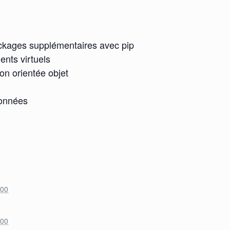
ackages supplémentaires avec pip
nts virtuels
on orientée objet
données
:00
:00