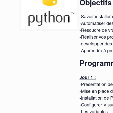
Objectifs
-Savoir install
-Automatiser de
-Résoudre de vr
-Réaliser vos pr
-développer des
-Apprendre à pr
Program
Jour 1 :
-Présentation d
-Mise en place d
-Installation de 
-Configurer Vis
-Les variables