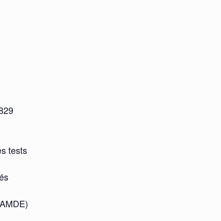
 829
es tests
sés
 (AMDE)