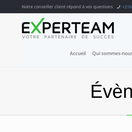
Notre conseiller client répond à vos questions
+216
Accueil
Qui sommes-nous
Évèn