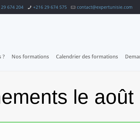
 29 674 204
+216 29 674 575
contact@expertunisie.com
 ?
Nos formations
Calendrier des formations
Deman
ements le août