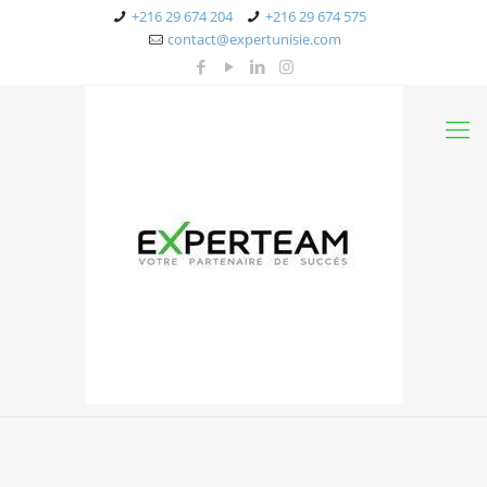
+216 29 674 204
+216 29 674 575
contact@expertunisie.com