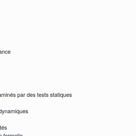
nance
xaminés par des tests statiques
t dynamiques
tés
e formelle