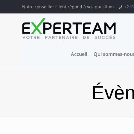
Notre conseiller client répond à vos questions
+216
Accueil
Qui sommes-nous
Évèn