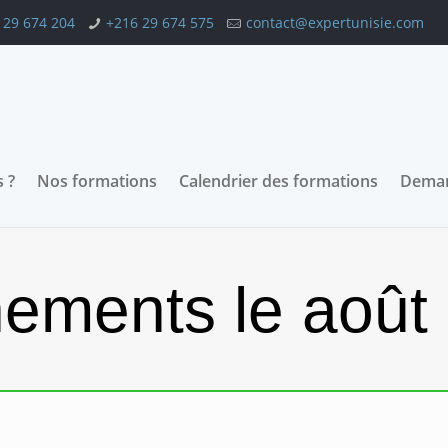
 29 674 204
+216 29 674 575
contact@expertunisie.com
 ?
Nos formations
Calendrier des formations
Deman
ements le août