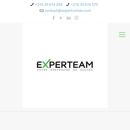
+216 29 674 204
+216 29 674 575
contact@expertunisie.com