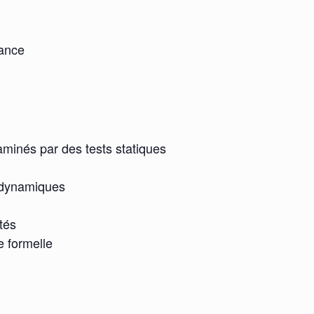
nance
xaminés par des tests statiques
t dynamiques
tés
e formelle