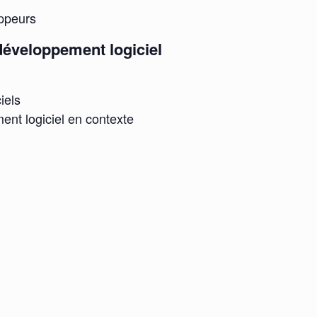
oppeurs
 développement logiciel
iels
ent logiciel en contexte