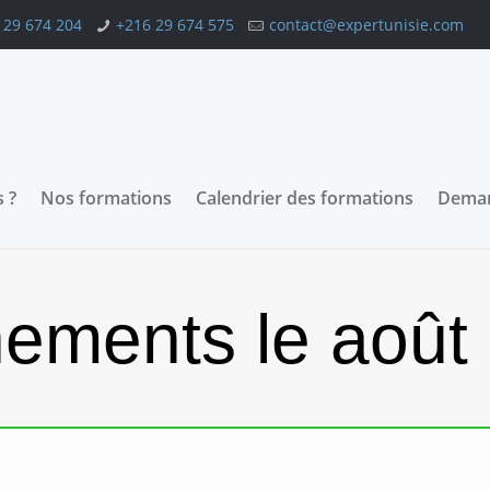
 29 674 204
+216 29 674 575
contact@expertunisie.com
 ?
Nos formations
Calendrier des formations
Deman
ements le août