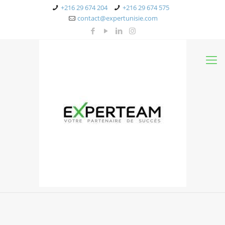
+216 29 674 204
+216 29 674 575
contact@expertunisie.com