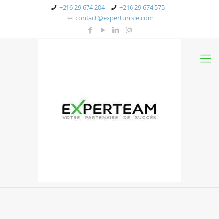
+216 29 674 204
+216 29 674 575
contact@expertunisie.com